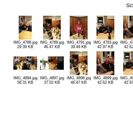
Sc
IMG_4788.jpg
IMG_4789.jpg
IMG_4791.jpg
IMG_4793.jpg
IMG_47
29.39 KB
46.47 KB
39.49 KB
42.97 KB
42.6
IMG_4894.jpg
IMG_4897.jpg
IMG_4898.jpg
IMG_4899.jpg
IMG_49
58.31 KB
37.02 KB
46.47 KB
42.62 KB
42.9