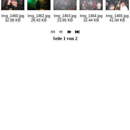
Img_1460.jpg
Img_1462.jpg
Img_1463.jpg
Img_1464.jpg
Img_1465.jpg
32.88 KB
28.43 KB
23.85 KB
32.44 KB
41.04 KB
Seite 1 von 2