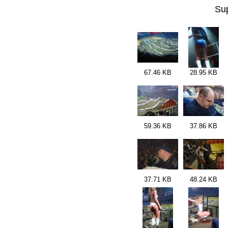
Su
67.46 KB
28.95 KB
59.36 KB
37.86 KB
37.71 KB
48.24 KB